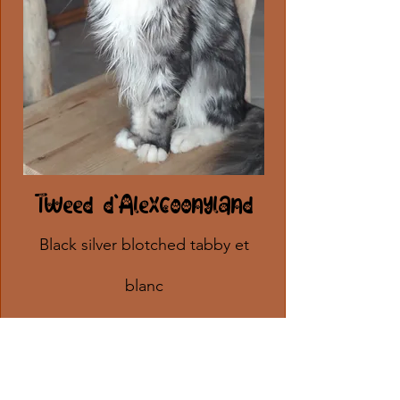
Tweed d'Alexcoonyland
Black silver blotched tabby et
blanc
19/11/2022
Pedigree