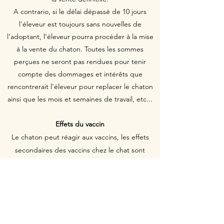
A contrario, si le délai dépassé de 10 jours
l'éleveur est toujours sans nouvelles de
l'adoptant, l'éleveur pourra procéder à la mise
à la vente du chaton. Toutes les sommes
perçues ne seront pas rendues pour tenir
compte des dommages et intérêts que
rencontrerait l'éleveur pour replacer le chaton
ainsi que les mois et semaines de travail, etc...
Effets du vaccin
Le chaton peut réagir aux vaccins, les effets
secondaires des vaccins chez le chat sont
légers, fréquents et se caractérisent
généralement par un pronostic favorable. Ce
sont des effets qui disparaissent
habituellement d'eux-mêmes et qui ne
nécessitent aucun type de traitement. Ils